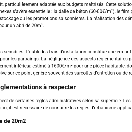
t, particulièrement adaptée aux budgets maîtrisés. Cette solution
exes s’avère essentielle : la dalle de béton (60-80€/m²), le film
déstockage ou les promotions saisonnières. La réalisation des dé
 pour un abri de 20m².
ts sensibles. L’oubli des frais d’installation constitue une erre
pour les parpaings. La négligence des aspects réglementaires peu
ment intérieur, estimé à 1600€/m² pour une pièce habitable, doit 
ive sur ce point génère souvent des surcoûts d’entretien ou de
églementations à respecter
pect de certaines règles administratives selon sa superficie. Les 
tion, il est nécessaire de connaître les règles d’urbanisme applic
ie de 20m2